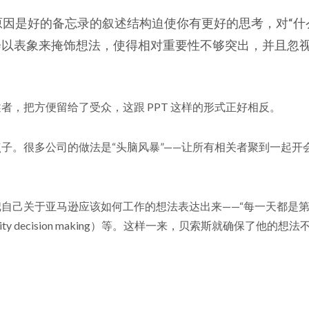
 难写，原因是好的备忘录的叙述结构迫使你有更好的思考，对“
少会以表象来掩饰想法，使得相对重要性不够突出，并且忽
，把方便留给了受众，这跟 PPT 这样的形式正好相反。
子。很多公司的做法是“头脑风暴”——让所有相关者聚到一起开
于亚马逊应该如何工作的想法表达出来——“每一天都是第一天”（It i
gh-velocity decision making）等。这样一来，贝索斯