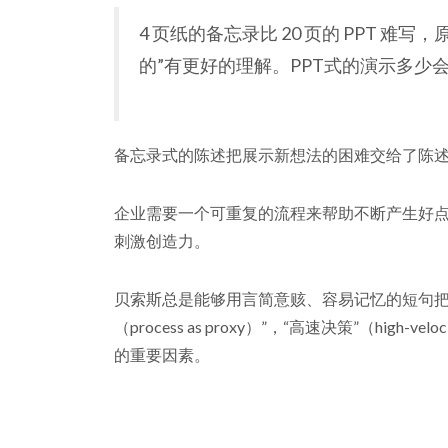
4 页纸的备忘录比 20 页的 PPT
的”有更好的理解。PPT式的演示多
备忘录式的陈述把展示新想法的困难交给了陈述者
企业需要一个可重复的流程来帮助不断产生好点
刺激创造力。
贝索斯总是能够用言简意赅、容易记忆的短句把自己关
（process as proxy）”，“高速决策”（hi
的重要因素。