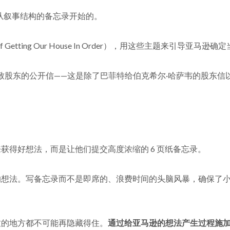
是从叙事结构的备忘录开始的。
Getting Our House In Order），用这些主题来引导亚马
封致股东的公开信——这是除了巴菲特给伯克希尔·哈萨韦的股东信
获得好想法，而是让他们提交高度浓缩的 6 页纸备忘录。
的想法。写备忘录而不是即席的、浪费时间的头脑风暴，确保了
致的地方都不可能再隐藏得住。
通过给亚马逊的想法产生过程施