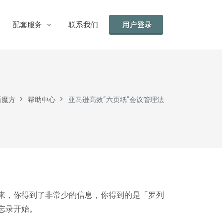
配套服务
联系我们
用户登录
软件下载
麦斯魔方配套软件下载
斯魔方
帮助中心
亚马逊高效“六页纸”会议管理法
帮助中心
系统帮助支持文档
小盒助理
官方产品服务计划
获取报价
官方标准产品报价
我看来，你得到了非常少的信息，你得到的是「罗列
代收代付
忘录开始。
通过麦斯魔方完成活动代收费